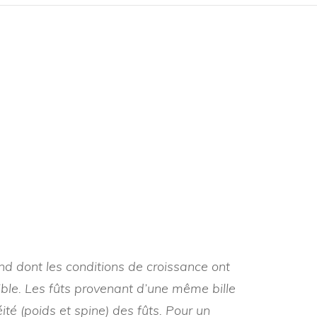
ATELIERS FLECHES ET
ARCS – FORMATION TIR
ADULTES
ATELIER ARC ENFANT
ATELIER BOIS ENFANT
nd dont les conditions de croissance ont
sible. Les fûts provenant d’une même bille
é (poids et spine) des fûts. Pour un