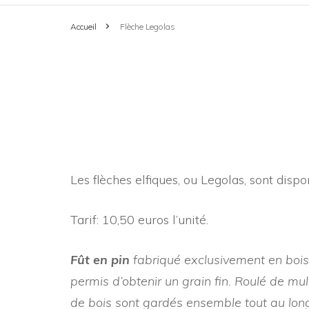
LES ARCS TOUT-BOIS
FLU-FLU
Accueil
Flèche Legolas
FORUM DES
LES ARCS EN BAMBOU-
FLECHES MEDIEV
D’ARCS
IPE
FLÈCHE PRÉHIS
MARCHES D
LES ARCS EN FIBRE
SHIELDS
FETES MED
LES HORSEBOWS
FLECHE LEGOLA
ASSEMBLEE
ARCS D’INITIATION
Les flèches elfiques, ou Legolas, sont dispo
DES CHASS
FLECHES POUR 
POUR
DE L’AISNE
Tarif: 10,50 euros l’unité.
DEBUTANTS,ADULTES ET
ENFANTS, EN BOIS IPE
BOUQUET P
Fût en pin
fabriqué exclusivement en bois 
ARCS POUR ENFANTS EN
permis d’obtenir un grain fin. Roulé de mul
BAMBOU
de bois sont gardés ensemble tout au long